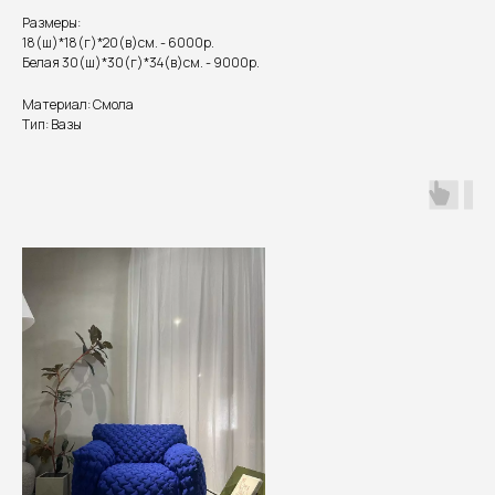
Размеры:
18(ш)*18(г)*20(в)см. - 6000р.
Белая 30(ш)*30(г)*34(в)см. - 9000р.
Материал: Смола
Тип: Вазы