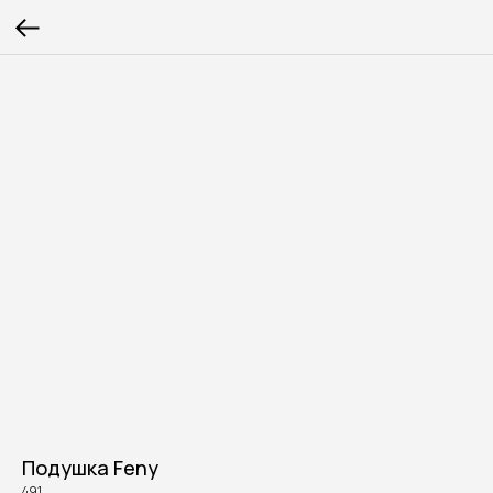
Подушка Feny
491