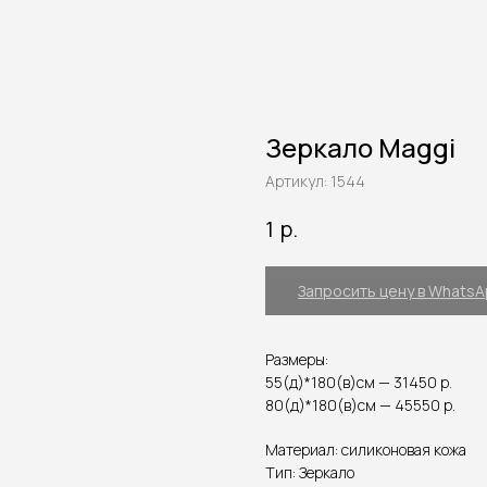
Зеркало Maggi
Артикул:
1544
р.
1
Запросить цену в Whats
Размеры:
55(д)*180(в)см — 31450 р.
80(д)*180(в)см — 45550 р.
Материал: силиконовая кожа
Тип: Зеркало