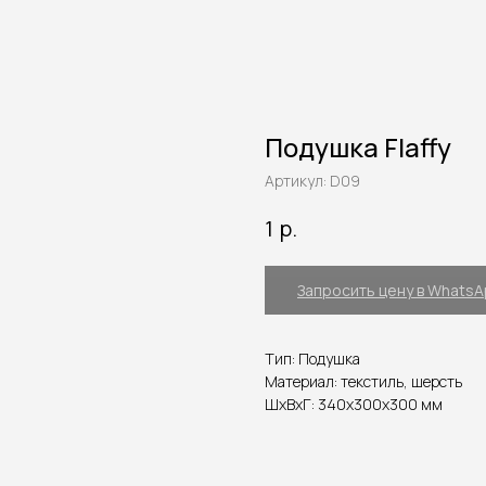
Подушка Flaffy
Артикул:
D09
р.
1
Запросить цену в Whats
Тип: Подушка
Материал: текстиль, шерсть
ШxВxГ: 340x300x300 мм