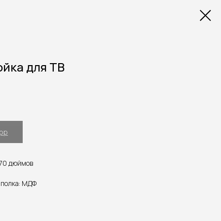
йка для ТВ
App
 70 дюймов
 полка: МДФ