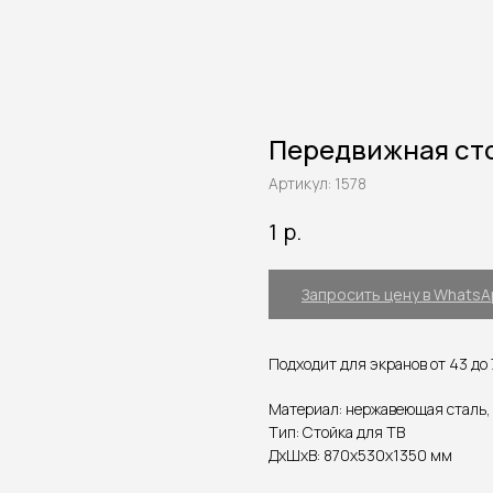
Передвижная сто
Артикул:
1578
р.
1
Запросить цену в Whats
Подходит для экранов от 43 до
Материал: нержавеющая сталь,
Тип: Стойка для ТВ
ДxШxВ: 870x530x1350 мм