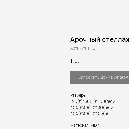
Арочный стелла
Артикул:
1112
р.
1
Запросить цену в Whats
Размеры:
120(д)*30(ш)*100(в)см
40(д)*30(ш)*130(в)см
40(д)*30(ш)*165(в)
Материал: МДФ