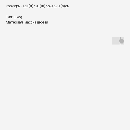
Размеры - 120(д)*30(ш)*249-279(в)см
Тип: Шкаф
Материал: массив дерева