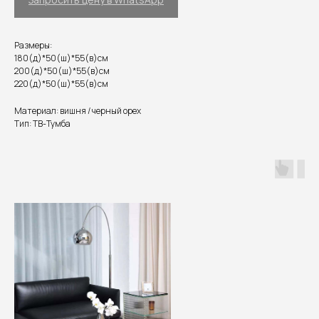
Размеры:
180(д)*50(ш)*55(в)см
200(д)*50(ш)*55(в)см
220(д)*50(ш)*55(в)см
Материал: вишня / черный орех
Тип: ТВ-Тумба