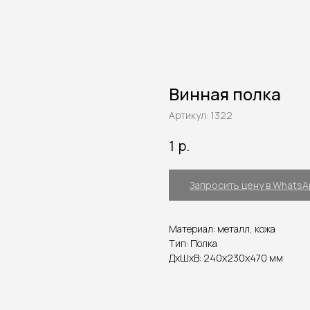
Винная полка
Артикул:
1322
р.
1
Запросить цену в Whats
Материал: металл, кожа
Тип: Полка
ДxШxВ: 240x230x470 мм