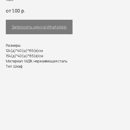
от 1,00
р.
Запросить цену в WhatsApp
Размеры:
124(д)*40(ш)*85(в)см
154(д)*40(ш)*85(в)см
Материал: МДФ, нержавеющая сталь
Тип: Шкаф