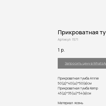
Прикроватная ту
Артикул:
1571
р.
1
Запросить цену в Whats
Прикроватная тумба Annie
50(д)*40(ш)*50(в)см
Прикроватная тумба Kemp
45(д)*35(ш)*54(в)см
Материал: ясень