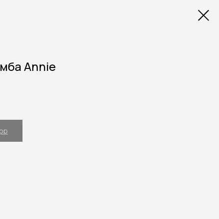
мба Annie
App