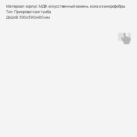
Материал: корпус: МДФ, искусственный камень, кожа из микрофибры
Тип: Прикроватная тумба
ДxШxВ: 390x390x480 мм