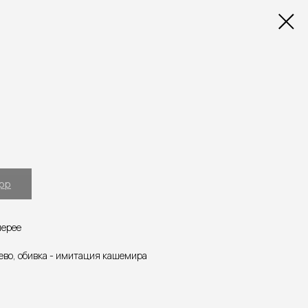
App
лерее
рево, обивка - имитация кашемира