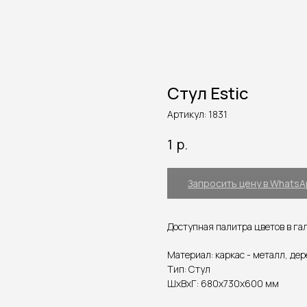
Стул Estic
Артикул:
1831
р.
1
Запросить цену в Whats
Доступная палитра цветов в га
Материал: каркас - металл, де
Тип: Стул
ШxВxГ: 680x730x600 мм