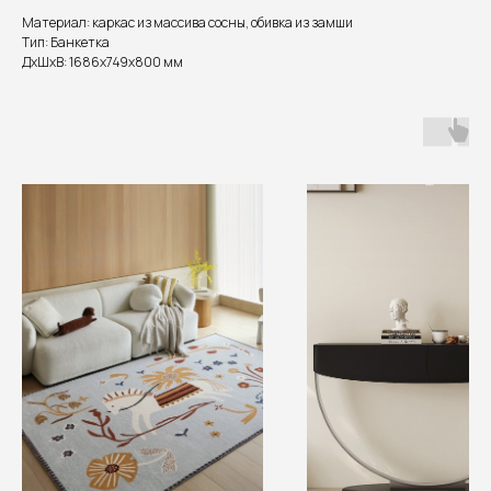
Материал: каркас из массива сосны, обивка из замши
Тип: Банкетка
ДxШxВ: 1686x749x800 мм