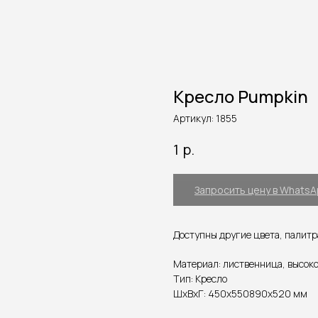
Кресло Pumpkin
Артикул:
1855
р.
1
Запросить цену в Whats
Доступны другие цвета, палитр
Материал: лиственница, высоко
Тип: Кресло
ШxВxГ: 450x550890x520 мм