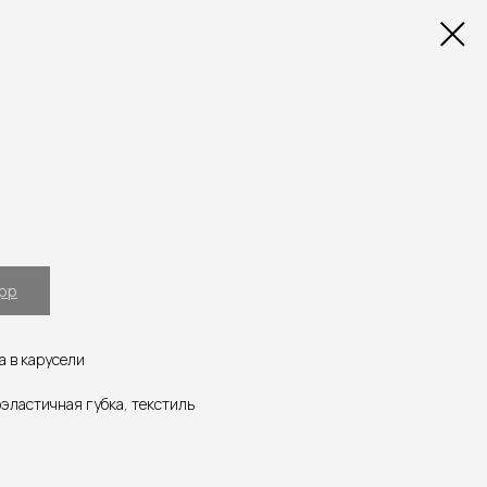
App
а в карусели
эластичная губка, текстиль