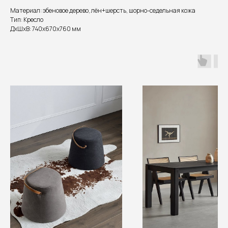
Материал: эбеновое дерево, лён+шерсть, шорно-седельная кожа
Тип: Кресло
ДxШxВ: 740x670x760 мм