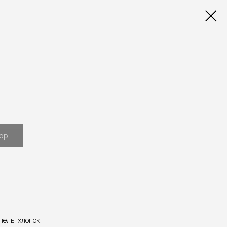
App
нель, хлопок