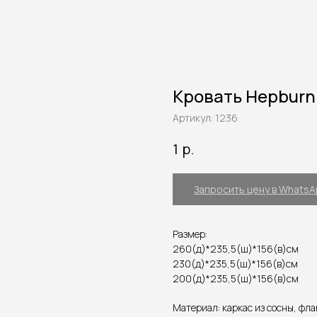
Кровать Hepburn
Артикул:
1236
р.
1
Запросить цену в Whats
Размер:
260(д)*235,5(ш)*156(в)см
230(д)*235,5(ш)*156(в)см
200(д)*235,5(ш)*156(в)см
Материал: каркас из сосны, фла