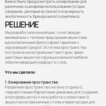
Разделили пространство на зону отдыха (с
терракотовыми бархатными диванами для создания
атмосферы уюта) и зону работы с клиентами (с
акцентом на лаконичные столы и перегородки для
конфиденциальности). Это позволило адаптировать
пространство под разные сценарии: от
неформальных встреч до деловых переговоров.
2. Подбор мебели и декора:
• Терракотовый диван с мягкой бархатной обивкой
стал центральным элементом зоны отдыха,
добавляя теплоты и уюта.
• Столики с текстурой под камень, один круглый с
массивной основой, другой — более высокий и
изящный, обеспечивают функциональность и
подчеркивают природную эстетику.
• Удобные кожаные и хлопковые стулья.
• Стол из натурального дерева дополняет зеленую
инсталляцию и подчеркивает связь с природой.
3. Логистика и контроль качества:
Обеспечили полный цикл поставки мебели и декора —
от подбора на фабриках до установки на объекте, с
тщательным контролем качества на каждом этапе.
РЕЗУЛЬТАТ
Итогом стал интерьер, который гармонично
сочетает современный стиль, функциональность и
природные мотивы. Общая зона и зона работы с
клиентами стали визитной карточкой жилого