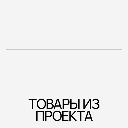
Кресло Ruia
Стул Gudu
ПОЛУЧИТЕ
ЛУЧШИЕ
РЕШЕНИЯ
ДЛЯ
ВАШЕГО
ПРОСТРАНСТВА
ЧТО МОЖНО ПРИКРЕПИТЬ:
Фото пространства
(например, место,
где нужно разместить мебель: стул,