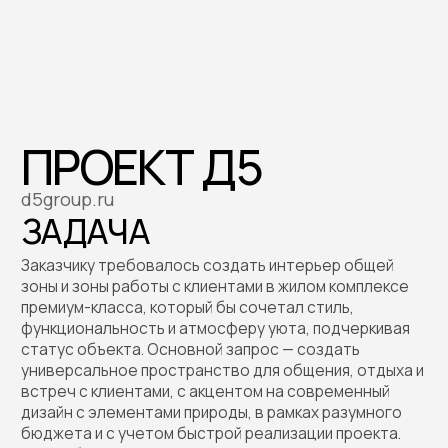
d5group.ru
ЗАДАЧА
Заказчику требовалось создать интерьер общей
зоны и зоны работы с клиентами в жилом комплексе
премиум-класса, который бы сочетал стиль,
функциональность и атмосферу уюта, подчеркивая
статус объекта. Основной запрос — создать
универсальное пространство для общения, отдыха и
встреч с клиентами, с акцентом на современный
дизайн с элементами природы, в рамках разумного
бюджета и с учетом быстрой реализации проекта.
Важно было предусмотреть зонирование для
различных сценариев использования (отдых,
ожидание, деловые встречи) и подчеркнуть
экологичность бренда жилого комплекса.
РЕШЕНИЕ
Мы разработали концепцию, сочетающую
минимализм с теплыми природными акцентами,
вдохновленными философией гармонии с
окружающей средой. Эстетика пространства
построена на натуральных текстурах, ярких
цветовых акцентах и функциональной мебели,
обеспечивающей комфорт и стиль.
Что мы сделали:
1. Зонирование пространства: