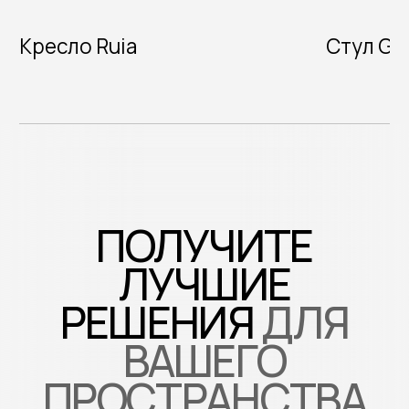
+ 7 (914) 706-00-46
WA
TG
IG