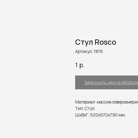
Стул Rosco
Артикул:
1876
р.
1
Запросить цену в Whats
Материал: массив североамерик
Тип: Стул
ШxВxГ: 520x570x790 мм