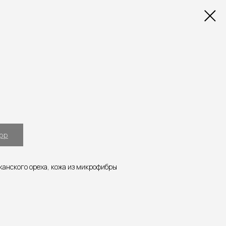
App
анского ореха, кожа из микрофибры