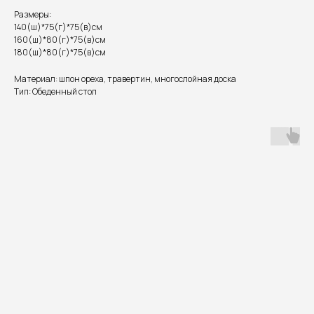
Размеры:
140(ш)*75(г)*75(в)см
160(ш)*80(г)*75(в)см
180(ш)*80(г)*75(в)см
Материал: шпон ореха, травертин, многослойная доска
Тип: Обеденный стол