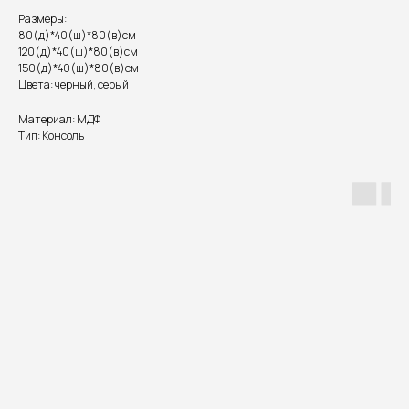
Размеры:
80(д)*40(ш)*80(в)см
120(д)*40(ш)*80(в)см
150(д)*40(ш)*80(в)см
Цвета: черный, серый
Материал: МДФ
Тип: Консоль