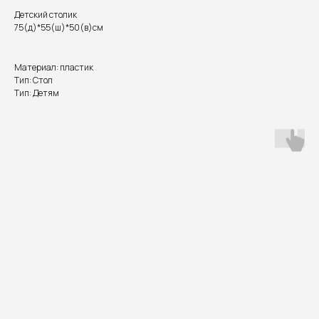
Детский столик
75(д)*55(ш)*50(в)см
Материал: пластик
Тип: Стол
Тип: Детям