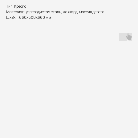
Тип: Кресло
Материал: углеродистая сталь, жаккард, массив дерева
ШxВxГ: 660x800x660 мм