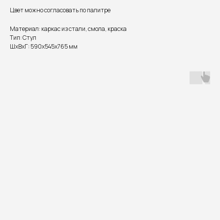
Цвет можно согласовать по палитре
Материал: каркас из стали, смола, краска
Тип: Стул
ШxВxГ: 590x545x765 мм