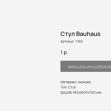
Стул Bauhaus
Артикул:
1160
р.
1
Запросить цену в Whats
Материал: экокожа
Тип: Стул
ДxШxВ: 560x600x760 мм