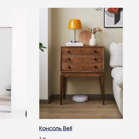
Консоль Bell
р.
1