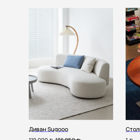
Диван Sugooo
Стол
р.
р.
р.
119 000
136 850
1