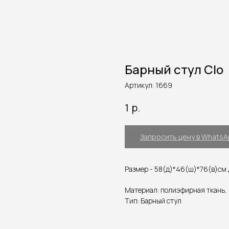
Барный стул Clo
Артикул:
1669
р.
1
Запросить цену в Whats
Размер - 58(д)*46(ш)*76(в)см 
Материал: полиэфирная ткань,
Тип: Барный стул