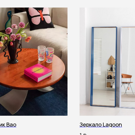
ик Bao
Зеркало Lagoon
р.
1