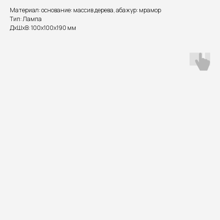
Материал: основание: массив дерева, абажур: мрамор
Тип: Лампа
ДxШxВ: 100x100x190 мм