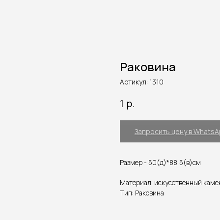
Раковина
Артикул:
1310
р.
1
Запросить цену в Whats
Размер - 50(д)*88,5(в)см
Материал: искусственный каме
Тип: Раковина